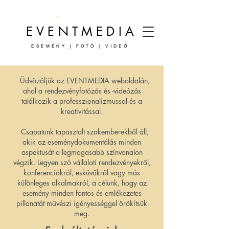
EVENTMEDIA
ESEMÉNY | FOTÓ | VIDEÓ
Üdvözöljük az EVENTMEDIA weboldalán,
ahol a rendezvényfotózás és -videózás
találkozik a professzionalizmussal és a
kreativitással.
Csapatunk tapasztalt szakemberekből áll,
akik az eseménydokumentálás minden
aspektusát a legmagasabb színvonalon
végzik. Legyen szó vállalati rendezvényekről,
konferenciákról, esküvőkről vagy más
különleges alkalmakról, a célunk, hogy az
esemény minden fontos és emlékezetes
pillanatát művészi igényességgel örökítsük
meg.