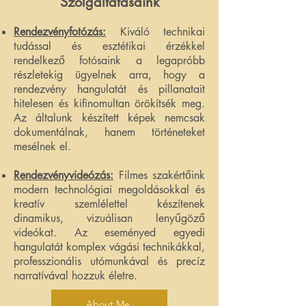
Szolgáltatásaink
Rendezvényfotózás:
Kiváló technikai
tudással és esztétikai érzékkel
rendelkező fotósaink a legapróbb
részletekig ügyelnek arra, hogy a
rendezvény hangulatát és pillanatait
hitelesen és kifinomultan örökítsék meg.
Az általunk készített képek nemcsak
dokumentálnak, hanem történeteket
mesélnek el.
Rendezvényvideózás:
Filmes szakértőink
modern technológiai megoldásokkal és
kreatív szemlélettel készítenek
dinamikus, vizuálisan lenyűgöző
videókat. Az eseményed egyedi
hangulatát komplex vágási technikákkal,
professzionális utómunkával és precíz
narratívával hozzuk életre.
About Me