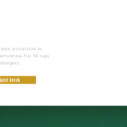
- Corporate
ilm készítés
zások arculatának és
bemutatása Full HD vagy
inőségben.
latot kérek