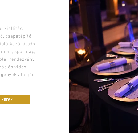
DEZVÉNYEK
 VIDEÓZÁSA
, kiállítás,
tó, csapatépítő
 találkozó, átadó
i nap, sportnap,
kolai rendezvény,
zás és videó
 igények alapján
t kérek