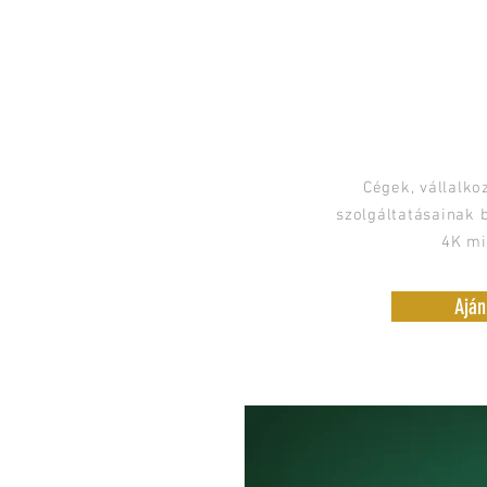
Céges 
Image f
Cégek, vállalko
szolgáltatásainak 
4K m
Aján