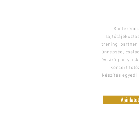
CÉGES REN
FOTÓZÁSA ÉS
Konferencia
sajtótájékozta
tréning, partner
ünnepség, család
évzáró party, is
koncert fotó
készítés egyedi
Ajánlato