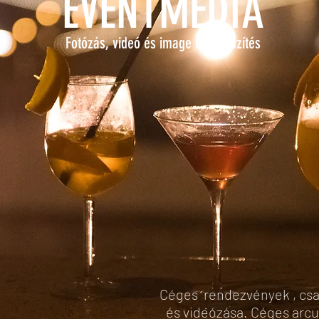
EVENTMEDIA
Fotózás, videó és image film készítés
Céges rendezvények , csa
és videózása. Céges arcu