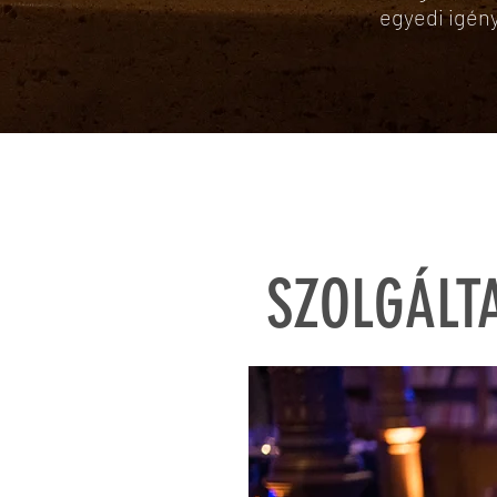
egyedi igény
SZOLGÁLT