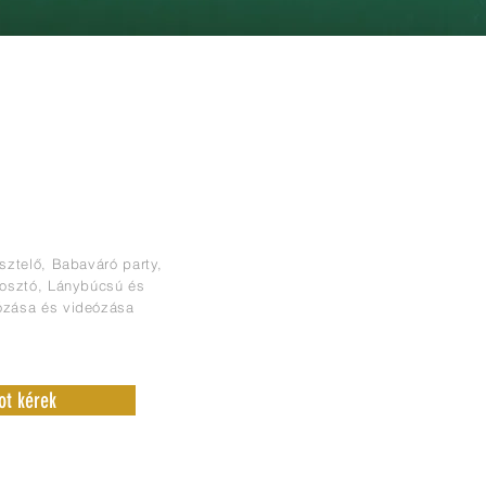
ÉNYEK FOTÓZÁSA
esztelő, Babaváró party,
aosztó, Lánybúcsú és
ózása és videózása
ot kérek