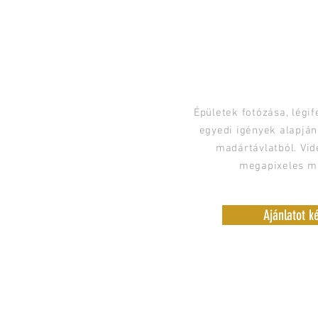
DRÓNOS FOTÓ/VID
Épületek fotózása, légif
egyedi igények alapján
madártávlatból. Vid
megapixeles m
Ajánlatot k