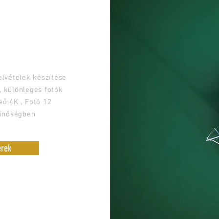
EÓ KÉSZÍTÉS
elvételek készítése
, különleges fotók
eó 4K , Fotó 12
inőségben
érek