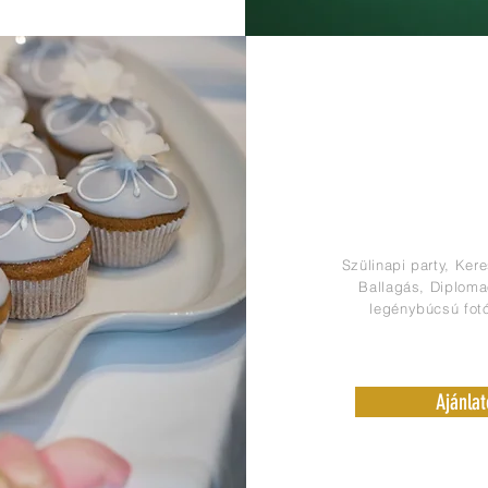
CSALÁDI ESEM
Szülinapi party, Ker
Ballagás, Diplom
legénybúcsú
fot
Ajánlat